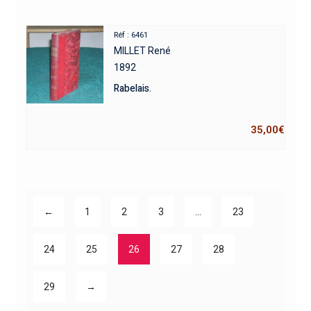
Réf : 6461
MILLET René
1892
Rabelais.
35,00
€
←
1
2
3
…
23
24
25
26
27
28
29
→