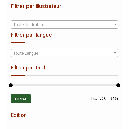
Filtrer par illustrateur
Toute Illustrateur
Filtrer par langue
Toute Langue
Filtrer par tarif
Prix
Prix
Filtrer
Prix :
30€
—
340€
min
max
Edition