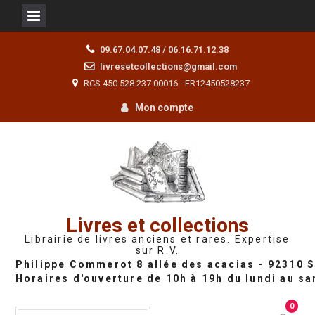
Skip
09.67.04.07.48 / 06.16.71.12.38
to
livresetcollections@gmail.com
content
RCS 450 528 237 00016 - FR12450528237
Mon compte
Livres et collections
Librairie de livres anciens et rares. Expertise
sur R.V.
0