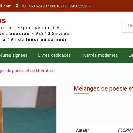
il.com
RCS 450 528 237 00016 - FR12450528237
ns
 rares. Expertise sur R.V.
liures signées
Livres dédicacés
Illustrés modernes
Le
es de poésie et de littérature.
Mélanges de poésie et 
Auteur
FLORIAN