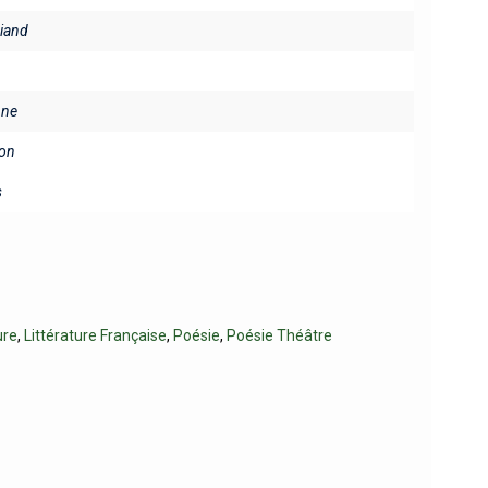
riand
ine
on
s
ure
,
Littérature Française
,
Poésie
,
Poésie Théâtre