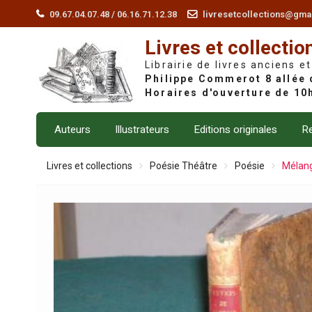
Skip
09.67.04.07.48 / 06.16.71.12.38
livresetcollections@gma
to
Livres et collectio
content
Librairie de livres anciens et
Auteurs
Illustrateurs
Editions originales
Re
Livres et collections
Poésie Théâtre
Poésie
Mélang