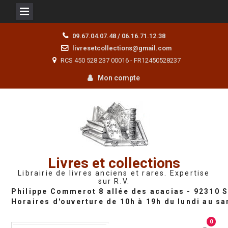
Skip
09.67.04.07.48 / 06.16.71.12.38
to
livresetcollections@gmail.com
content
RCS 450 528 237 00016 - FR12450528237
Mon compte
Livres et collections
Librairie de livres anciens et rares. Expertise
sur R.V.
0