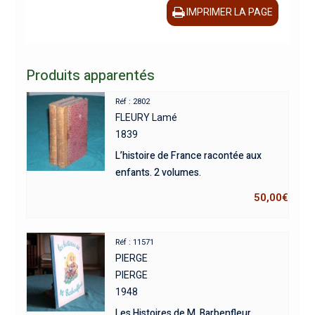
IMPRIMER LA PAGE
Produits apparentés
Réf : 2802
FLEURY Lamé
1839
L’histoire de France racontée aux
enfants. 2 volumes.
50,00
€
Réf : 11571
PIERGE
PIERGE
1948
Les Histoires de M. Barbenfleur.