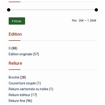
Prix
Prix
Filtrer
Prix :
30€
—
1 200€
min
max
Edition
0
(88)
Edition originale
(57)
Reliure
Broché
(28)
Couverture souple
(1)
Reliure cartonnée ou toilée
(1)
Reliure éditeur
(17)
Reliure fine
(96)