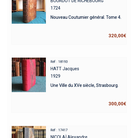
BOURDOT DE RICHEBOURG
1724
Nouveau Coutumier général. Tome 4.
320,00
€
Réf : 18193
HATT Jacques
1929
Une Ville du XVe siècle, Strasbourg.
300,00
€
Réf : 17417
NICOLAÏ Alexandre