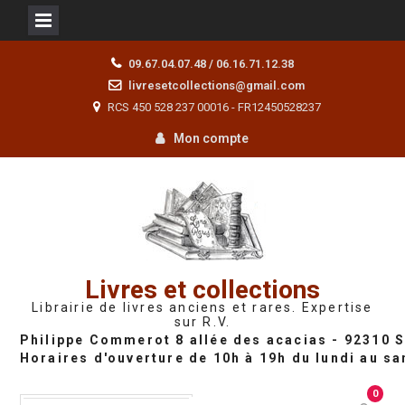
Skip
09.67.04.07.48 / 06.16.71.12.38
to
livresetcollections@gmail.com
content
RCS 450 528 237 00016 - FR12450528237
Mon compte
Livres et collections
Librairie de livres anciens et rares. Expertise
sur R.V.
0