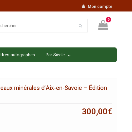
Mon compte
0
ttres autographes
Par Siècle
eaux minérales d’Aix-en-Savoie – Édition
300,00
€