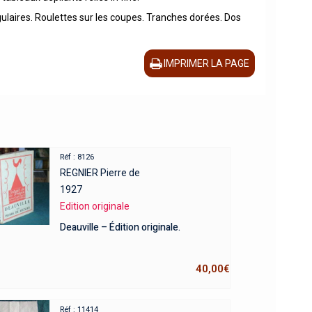
ngulaires. Roulettes sur les coupes. Tranches dorées. Dos
IMPRIMER LA PAGE
Réf : 8126
REGNIER Pierre de
1927
Edition originale
Deauville – Édition originale.
40,00
€
Réf : 11414