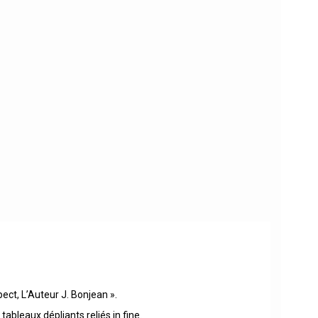
ect, L’Auteur J. Bonjean ».
ableaux dépliants reliés in fine.