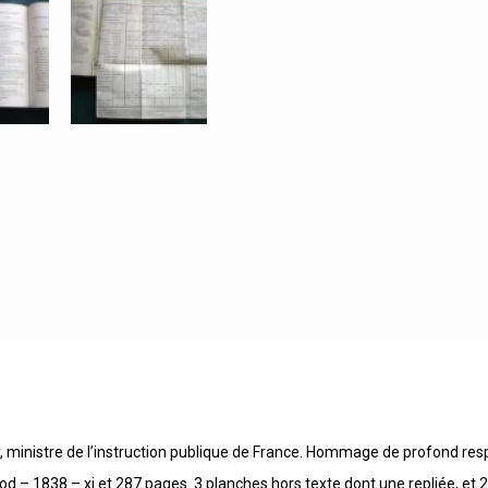
y, ministre de l’instruction publique de France. Hommage de profond resp
d – 1838 – xi et 287 pages. 3 planches hors texte dont une repliée, et 2 t