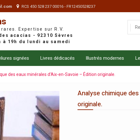
il.com
RCS 450 528 237 00016 - FR12450528237
ns
 rares. Expertise sur R.V.
liures signées
Livres dédicacés
Illustrés modernes
Le
que des eaux minérales d’Aix-en-Savoie – Édition originale.
Analyse chimique des 
originale.