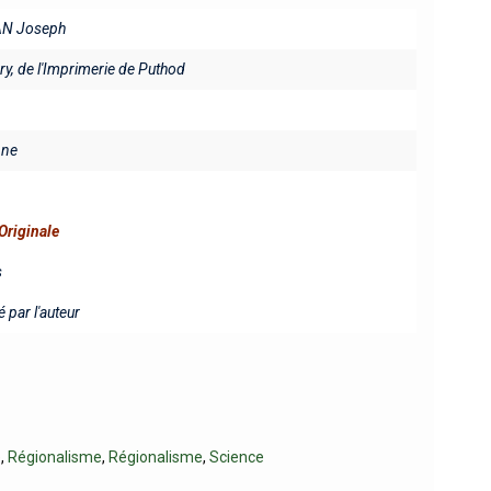
N Joseph
y, de l'Imprimerie de Puthod
ine
Originale
s
 par l'auteur
e
,
Régionalisme
,
Régionalisme
,
Science