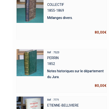
COLLECTIF
1855-1869
Mélanges divers.
80,00
€
Réf : 7523
PERRIN
1852
Notes historiques sur le département
du Jura.
80,00
€
Réf : 7771
ETIENNE-BELLIVIERE