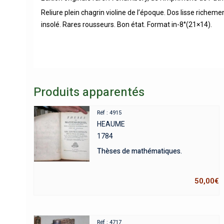
Reliure plein chagrin violine de l’époque. Dos lisse richem
insolé. Rares rousseurs. Bon état. Format in-8°(21×14).
Produits apparentés
Réf : 4915
HEAUME
1784
Thèses de mathématiques.
50,00
€
Réf : 4717