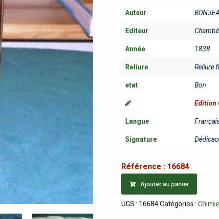
Auteur
BONJEA
Editeur
Chambér
Année
1838
Reliure
Reliure f
etat
Bon
Edition 
Langue
Françai
Signature
Dédicacé
Référence :
16684
Ajouter au panier
UGS :
16684
Catégories :
Chimi