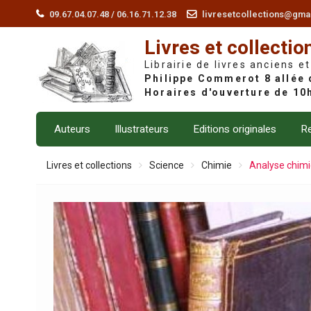
Skip
09.67.04.07.48 / 06.16.71.12.38
livresetcollections@gma
to
Livres et collectio
content
Librairie de livres anciens et
Auteurs
Illustrateurs
Editions originales
Re
Livres et collections
Science
Chimie
Analyse chimi