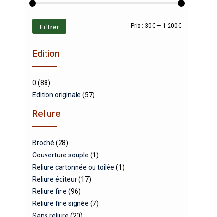
Prix
Prix
Filtrer
Prix :
30€
—
1 200€
min
max
Edition
0
(88)
Edition originale
(57)
Reliure
Broché
(28)
Couverture souple
(1)
Reliure cartonnée ou toilée
(1)
Reliure éditeur
(17)
Reliure fine
(96)
Reliure fine signée
(7)
Sans reliure
(20)