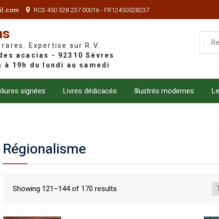
il.com
RCS 450 528 237 00016 - FR12450528237
ns
 rares. Expertise sur R.V.
liures signées
Livres dédicacés
Illustrés modernes
Le
Régionalisme
Showing 121–144 of 170 results