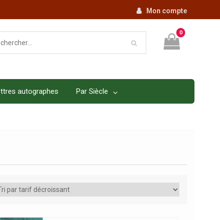
Mon compte
0
ttres autographes
Par Siècle