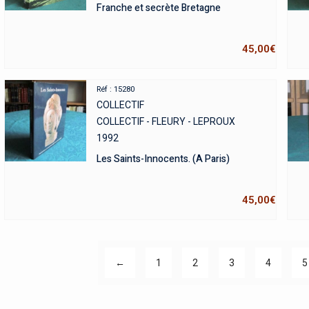
Franche et secrète Bretagne
45,00
€
Réf : 15280
COLLECTIF
COLLECTIF - FLEURY - LEPROUX
1992
Les Saints-Innocents. (A Paris)
45,00
€
←
1
2
3
4
5