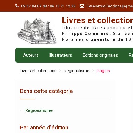
Skip
09.67.04.07.48 / 06.16.71.12.38
livresetcollections@gma
to
Livres et collectio
content
Librairie de livres anciens et
Auteurs
Illustrateurs
Editions originales
Re
Livres et collections
Régionalisme
Page 6
Dans cette catégorie
Régionalisme
Par année d’édition