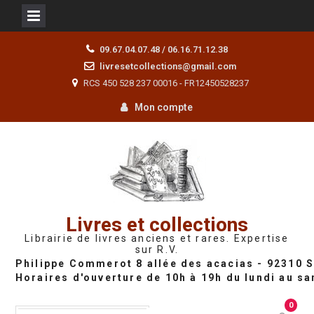
Skip
09.67.04.07.48 / 06.16.71.12.38
to
livresetcollections@gmail.com
content
RCS 450 528 237 00016 - FR12450528237
Mon compte
Livres et collections
Librairie de livres anciens et rares. Expertise
sur R.V.
0