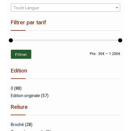
Toute Langue
Filtrer par tarif
Prix
Prix
Filtrer
Prix :
30€
—
1 200€
min
max
Edition
0
(88)
Edition originale
(57)
Reliure
Broché
(28)