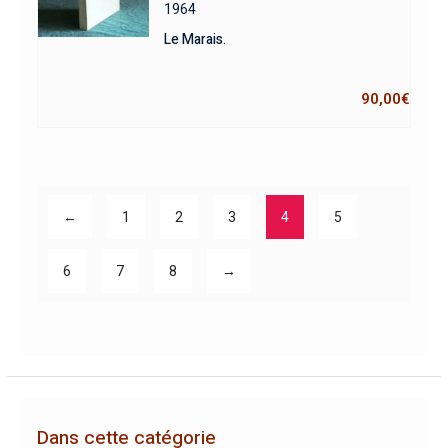
1964
Le Marais.
90,00
€
←
1
2
3
4
5
6
7
8
→
Dans cette catégorie