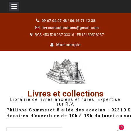
Skip
09.67.04.07.48 / 06.16.71.12.38
to
livresetcollections@gmail.com
content
RCS 450 528 237 00016 - FR12450528237
Mon compte
Livres et collections
Librairie de livres anciens et rares. Expertise
sur R.V.
0