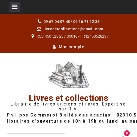
Skip
09.67.04.07.48 / 06.16.71.12.38
to
livresetcollections@gmail.com
content
RCS 450 528 237 00016 - FR12450528237
Mon compte
Livres et collections
Librairie de livres anciens et rares. Expertise
sur R.V.
0