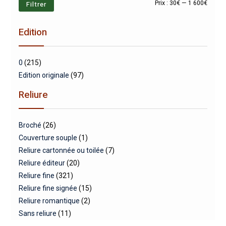
Prix
Prix
Filtrer
Prix :
30€
—
1 600€
min
max
Edition
0
(215)
Edition originale
(97)
Reliure
Broché
(26)
Couverture souple
(1)
Reliure cartonnée ou toilée
(7)
Reliure éditeur
(20)
Reliure fine
(321)
Reliure fine signée
(15)
Reliure romantique
(2)
Sans reliure
(11)