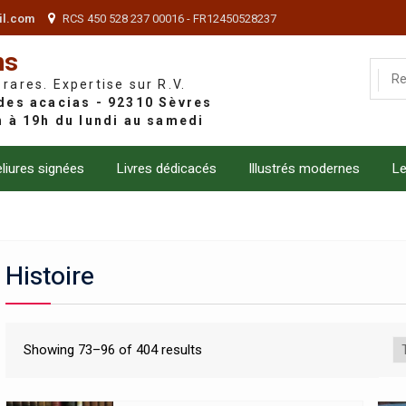
il.com
RCS 450 528 237 00016 - FR12450528237
ns
 rares. Expertise sur R.V.
liures signées
Livres dédicacés
Illustrés modernes
Le
Histoire
Showing 73–96 of 404 results