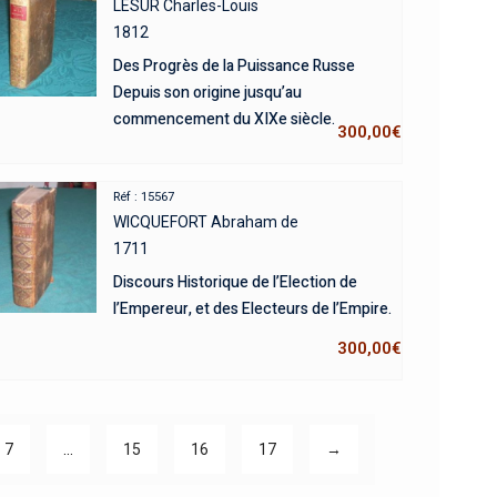
LESUR Charles-Louis
1812
Des Progrès de la Puissance Russe
Depuis son origine jusqu’au
commencement du XIXe siècle.
300,00
€
Réf : 15567
WICQUEFORT Abraham de
1711
Discours Historique de l’Election de
l’Empereur, et des Electeurs de l’Empire.
300,00
€
7
…
15
16
17
→