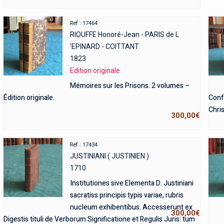
Réf : 17464
RIOUFFE Honoré-Jean - PARIS de L
'EPINARD - COITTANT
1823
Edition originale
Mémoires sur les Prisons. 2 volumes –
Édition originale.
Confé
Chris
300,00
€
Réf : 17434
JUSTINIANI ( JUSTINIEN )
1710
Institutiones sive Elementa D. Justiniani
sacratiss principis typis variae, rubris
nucleum exhibentibus. Accesserunt ex
300,00
€
Digestis tituli de Verborum Significatione et Regulis Juris: tum