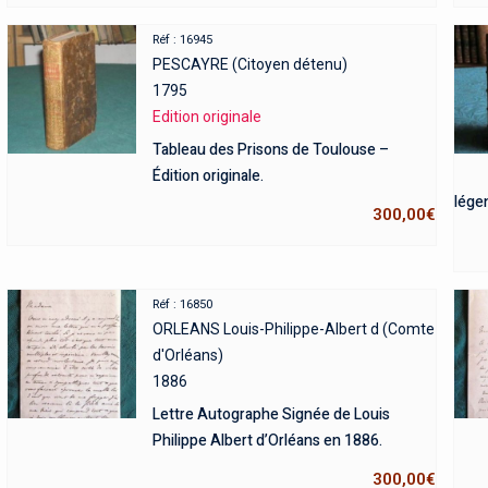
et iidem ordine alphabetico digesti.
Réf : 16945
PESCAYRE (Citoyen détenu)
1795
Edition originale
Tableau des Prisons de Toulouse –
Édition originale.
lége
300,00
€
Réf : 16850
ORLEANS Louis-Philippe-Albert d (Comte
d'Orléans)
1886
Lettre Autographe Signée de Louis
Philippe Albert d’Orléans en 1886.
300,00
€