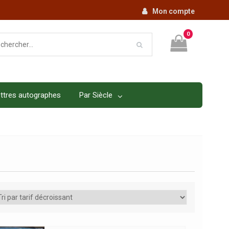
Mon compte
0
ttres autographes
Par Siècle