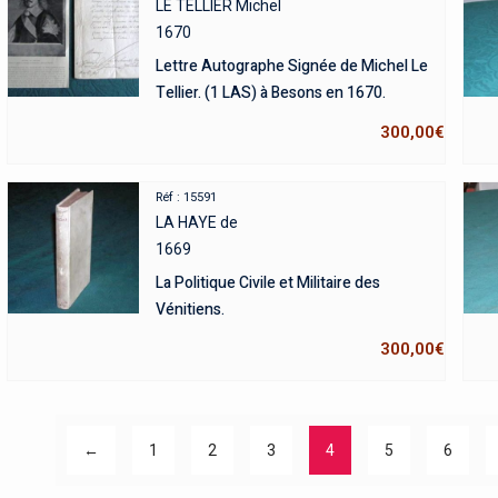
LE TELLIER Michel
1670
Lettre Autographe Signée de Michel Le
Tellier. (1 LAS) à Besons en 1670.
300,00
€
Réf : 15591
LA HAYE de
1669
La Politique Civile et Militaire des
Vénitiens.
300,00
€
←
1
2
3
4
5
6