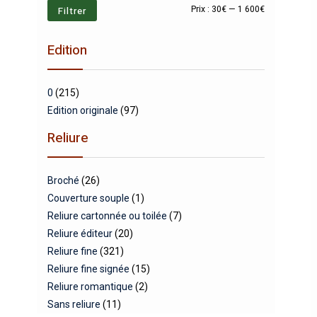
Prix
Prix
Filtrer
Prix :
30€
—
1 600€
min
max
Edition
0
(215)
Edition originale
(97)
Reliure
Broché
(26)
Couverture souple
(1)
Reliure cartonnée ou toilée
(7)
Reliure éditeur
(20)
Reliure fine
(321)
Reliure fine signée
(15)
Reliure romantique
(2)
Sans reliure
(11)