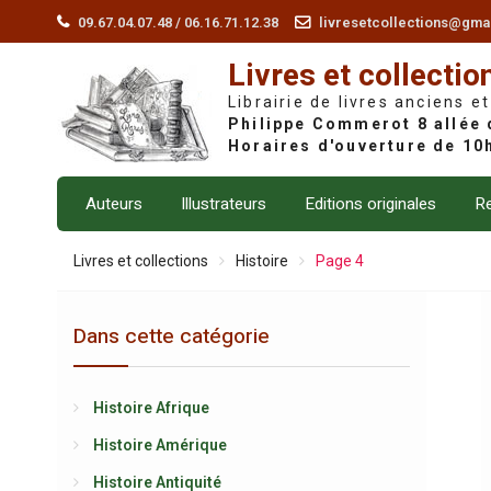
Skip
09.67.04.07.48 / 06.16.71.12.38
livresetcollections@gma
to
Livres et collectio
content
Librairie de livres anciens et
Auteurs
Illustrateurs
Editions originales
Re
Livres et collections
Histoire
Page 4
Dans cette catégorie
Histoire Afrique
Histoire Amérique
Histoire Antiquité