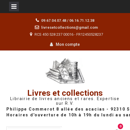
Skip
09.67.04.07.48 / 06.16.71.12.38
to
livresetcollections@gmail.com
content
RCS 450 528 237 00016 - FR12450528237
Mon compte
Livres et collections
Librairie de livres anciens et rares. Expertise
sur R.V.
0