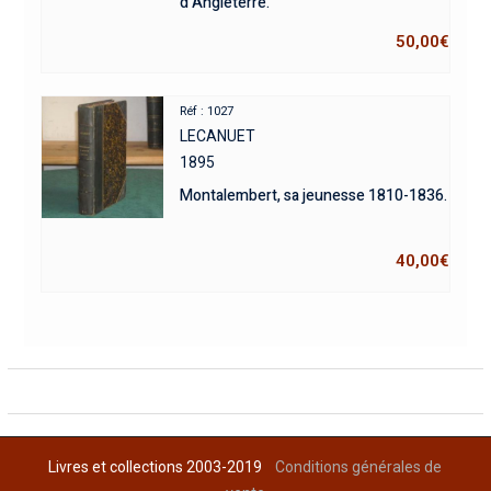
d’Angleterre.
50,00
€
Réf : 1027
LECANUET
1895
Montalembert, sa jeunesse 1810-1836.
40,00
€
Livres et collections 2003-2019
Conditions générales de