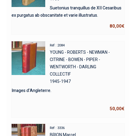
Suetonius tranquillus de XII Cesaribus
ex purgatus ab obscanitate et varie illustratus.
80,00
€
Réf : 2084
YOUNG - ROBERTS - NEWMAN -
CITRINE - BOWEN - PIPER -
WENTWORTH - DARLING
COLLECTIF
1945-1947
Images d’Angleterre.
50,00
€
Réf : 3336
BRION Marcel