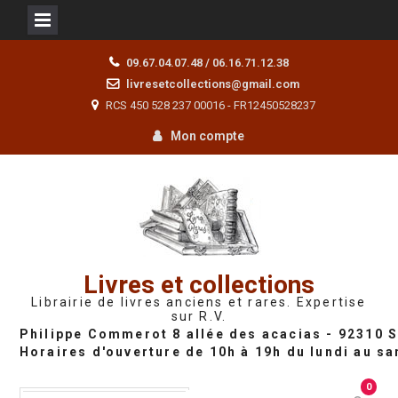
Skip
09.67.04.07.48 / 06.16.71.12.38
to
livresetcollections@gmail.com
content
RCS 450 528 237 00016 - FR12450528237
Mon compte
Livres et collections
Librairie de livres anciens et rares. Expertise
sur R.V.
0