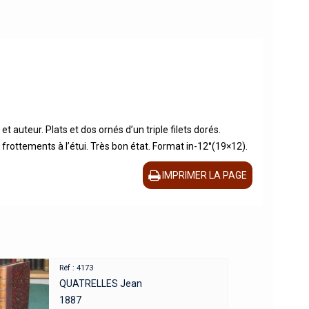
t auteur. Plats et dos ornés d’un triple filets dorés.
rottements à l’étui. Très bon état. Format in-12°(19×12).
IMPRIMER LA PAGE
Réf : 4173
QUATRELLES Jean
1887