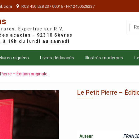
il.com
RCS 450 528 237 00016 - FR12450528237
ns
 rares. Expertise sur R.V.
liures signées
Livres dédicacés
Illustrés modernes
Le
 Pierre – Édition originale.
Le Petit Pierre – Éditi
Auteur
FRANCE