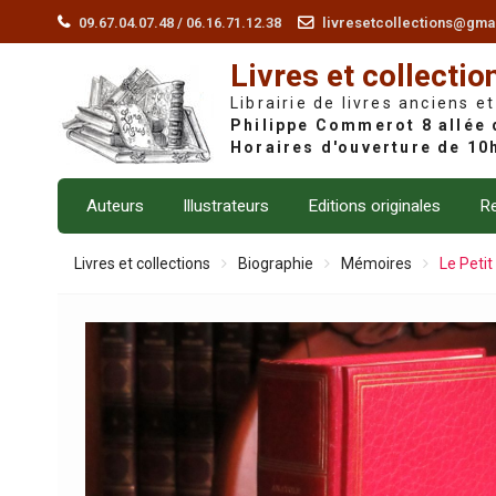
Skip
09.67.04.07.48 / 06.16.71.12.38
livresetcollections@gma
to
Livres et collectio
content
Librairie de livres anciens et
Auteurs
Illustrateurs
Editions originales
Re
Livres et collections
Biographie
Mémoires
Le Petit