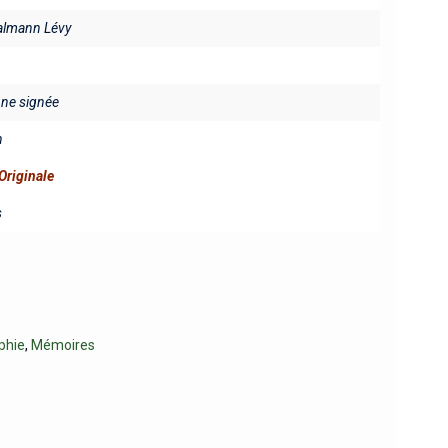
Calmann Lévy
fine signée
n
Originale
s
phie
,
Mémoires