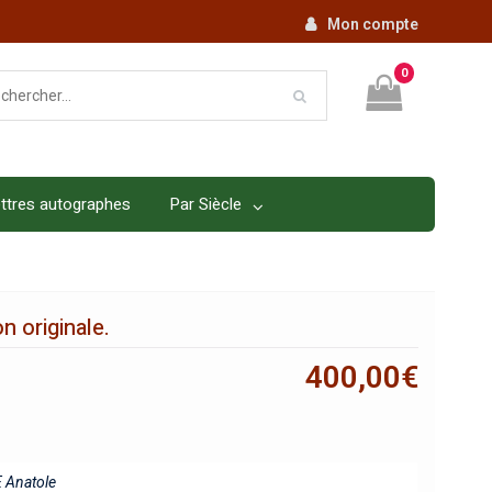
Mon compte
0
ttres autographes
Par Siècle
on originale.
400,00
€
 Anatole