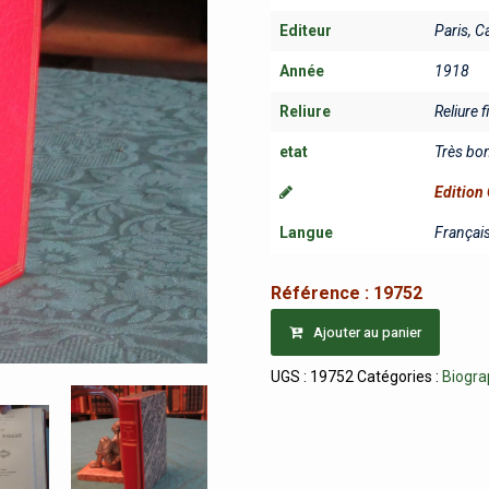
Editeur
Paris, 
Année
1918
Reliure
Reliure 
etat
Très bo
Edition 
Langue
Françai
Référence :
19752
Ajouter au panier
UGS :
19752
Catégories :
Biogra