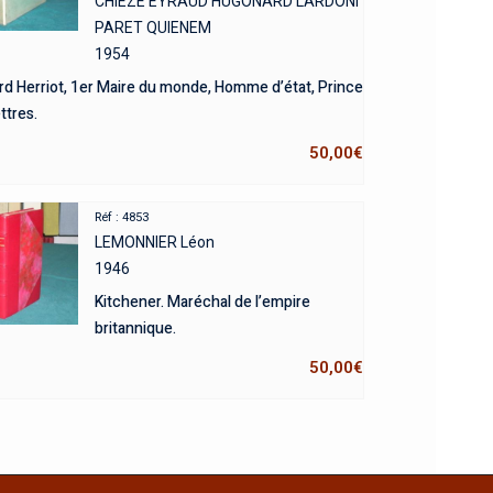
CHIEZE EYRAUD HUGONARD LARDONI
PARET QUIENEM
1954
d Herriot, 1er Maire du monde, Homme d’état, Prince
ttres.
50,00
€
Réf : 4853
LEMONNIER Léon
1946
Kitchener. Maréchal de l’empire
britannique.
50,00
€