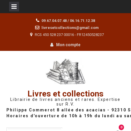
Skip
09.67.04.07.48 / 06.16.71.12.38
to
livresetcollections@gmail.com
content
RCS 450 528 237 00016 - FR12450528237
Mon compte
Livres et collections
Librairie de livres anciens et rares. Expertise
sur R.V.
0