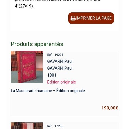
4°(27×19).
IMPRIMER LA PAGE
Produits apparentés
Réf : 19274
GAVARNI Paul
GAVARNI Paul
1881
Edition originale
La Mascarade humaine – Édition originale.
190,00
€
Réf : 17296