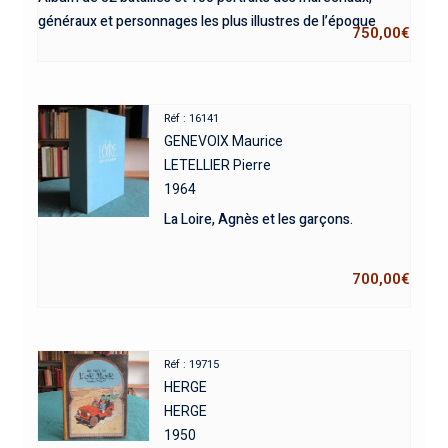
généraux et personnages les plus illustres de l’époque
750,00
€
Réf : 16141
GENEVOIX Maurice
LETELLIER Pierre
1964
La Loire, Agnès et les garçons.
700,00
€
Réf : 19715
HERGE
HERGE
1950