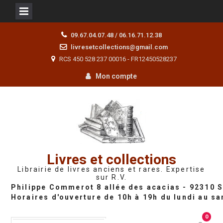
Skip
09.67.04.07.48 / 06.16.71.12.38
to
livresetcollections@gmail.com
content
RCS 450 528 237 00016 - FR12450528237
Mon compte
Livres et collections
Librairie de livres anciens et rares. Expertise
sur R.V.
0