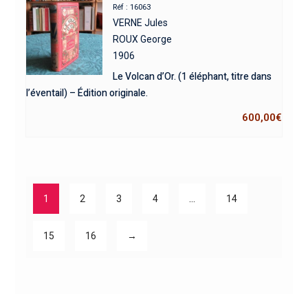
Réf : 16063
VERNE Jules
ROUX George
1906
Le Volcan d’Or. (1 éléphant, titre dans
l’éventail) – Édition originale.
600,00
€
1
2
3
4
…
14
15
16
→