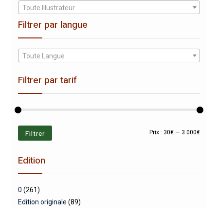
Toute Illustrateur
Filtrer par langue
Toute Langue
Filtrer par tarif
Prix
Prix
Filtrer
Prix :
30€
—
3 000€
min
max
Edition
0
(261)
Edition originale
(89)