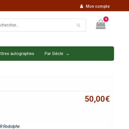
Mon compte
0
ttres autographes
Par Siècle
50,00
€
R Rodolphe