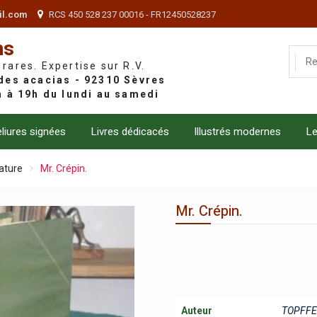
il.com
RCS 450 528 237 00016 - FR12450528237
ns
 rares. Expertise sur R.V.
liures signées
Livres dédicacés
Illustrés modernes
Le
ature
Mr. Crépin.
Mr. Crépin.
Auteur
TOPFFE