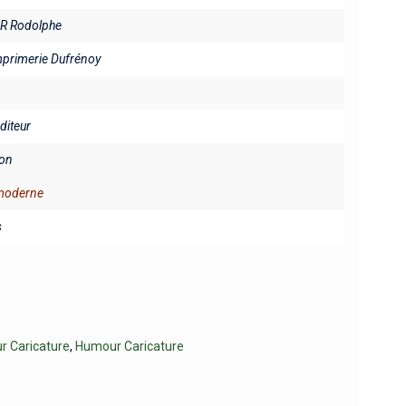
R Rodolphe
mprimerie Dufrénoy
éditeur
on
 moderne
s
 Caricature
,
Humour Caricature