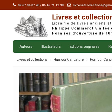
Skip
09.67.04.07.48 / 06.16.71.12.38
livresetcollections@gma
to
Livres et collectio
content
Librairie de livres anciens et
Auteurs
Illustrateurs
Editions originales
Re
Livres et collections
Humour Caricature
Humour Caric