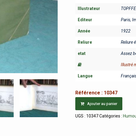
Illustrateur
TOPFFE
Editeur
Paris, I
Année
1922
Reliure
Reliure 
etat
Assez b
Illustré
Langue
Françai
Référence :
10347
Ajouter au panier
UGS :
10347
Catégories :
Humour