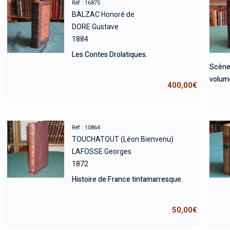
Réf : 16875
BALZAC Honoré de
DORE Gustave
1884
Les Contes Drolatiques.
Scènes
volume
400,00
€
Réf : 10864
TOUCHATOUT (Léon Bienvenu)
LAFOSSE Georges
1872
Histoire de France tintamarresque.
50,00
€