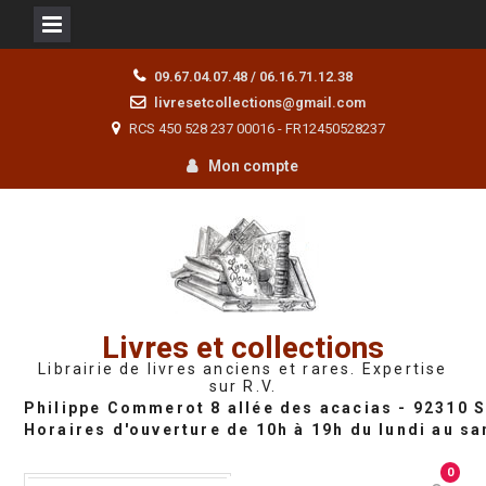
Skip
09.67.04.07.48 / 06.16.71.12.38
to
livresetcollections@gmail.com
content
RCS 450 528 237 00016 - FR12450528237
Mon compte
Livres et collections
Librairie de livres anciens et rares. Expertise
sur R.V.
0