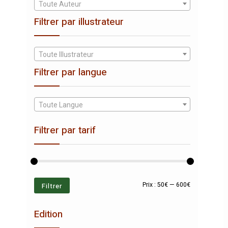
Toute Auteur
Filtrer par illustrateur
Toute Illustrateur
Filtrer par langue
Toute Langue
Filtrer par tarif
Prix
Prix
Filtrer
Prix :
50€
—
600€
min
max
Edition