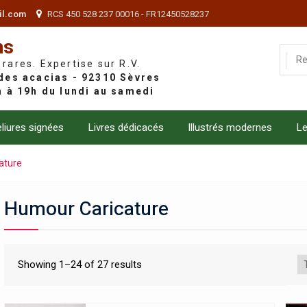
il.com
RCS 450 528 237 00016 - FR12450528237
ns
 rares. Expertise sur R.V.
liures signées
Livres dédicacés
Illustrés modernes
Le
ature
Humour Caricature
Showing 1–24 of 27 results