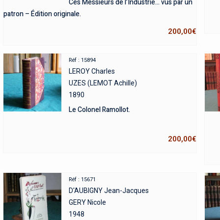
Ces Messieurs de l’Industrie… vus par un
patron – Édition originale.
200,00
€
Réf : 15894
LEROY Charles
UZES (LEMOT Achille)
1890
Le Colonel Ramollot.
200,00
€
Réf : 15671
D'AUBIGNY Jean-Jacques
GERY Nicole
1948