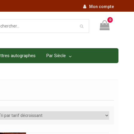
Mon compte
0
ttres autographes
Par Siècle