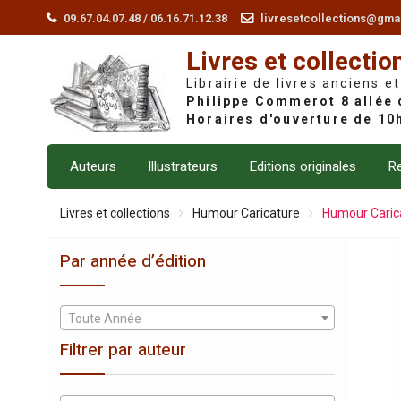
Skip
09.67.04.07.48 / 06.16.71.12.38
livresetcollections@gma
to
Livres et collectio
content
Librairie de livres anciens et
Auteurs
Illustrateurs
Editions originales
Re
Livres et collections
Humour Caricature
Humour Caric
Par année d’édition
Toute Année
Filtrer par auteur