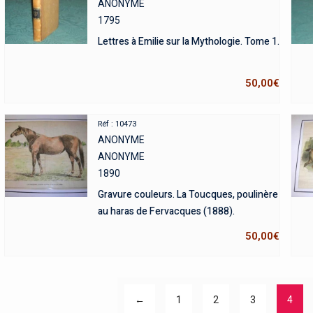
ANONYME
1795
Lettres à Emilie sur la Mythologie. Tome 1.
50,00
€
Réf : 10473
ANONYME
ANONYME
1890
Gravure couleurs. La Toucques, poulinère
au haras de Fervacques (1888).
50,00
€
←
1
2
3
4