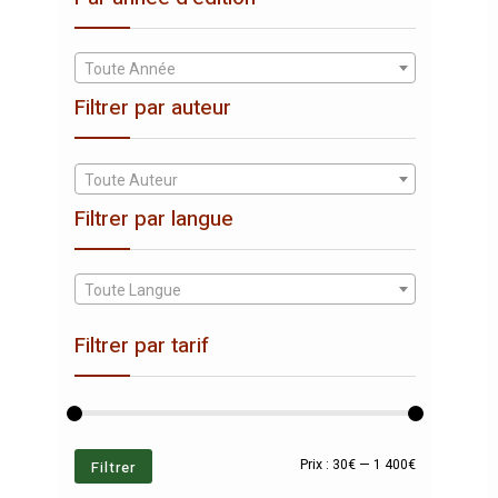
Toute Année
Filtrer par auteur
Toute Auteur
Filtrer par langue
Toute Langue
Filtrer par tarif
Prix
Prix
Filtrer
Prix :
30€
—
1 400€
min
max