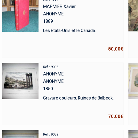
MARMIER Xavier
ANONYME
1889
Les Etats-Unis et le Canada.
80,00
€
Réf : 9096
ANONYME
ANONYME
1850
Gravure couleurs. Ruines de Balbeck.
70,00
€
Réf : 9089