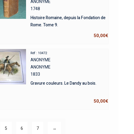
ANONYME
1748
Histoire Romaine, depuis la Fondation de
Rome. Tome 9.
50,00
€
Réf : 10472
ANONYME
ANONYME
1833
Gravure couleurs. Le Dandy au bois.
50,00
€
5
6
7
→