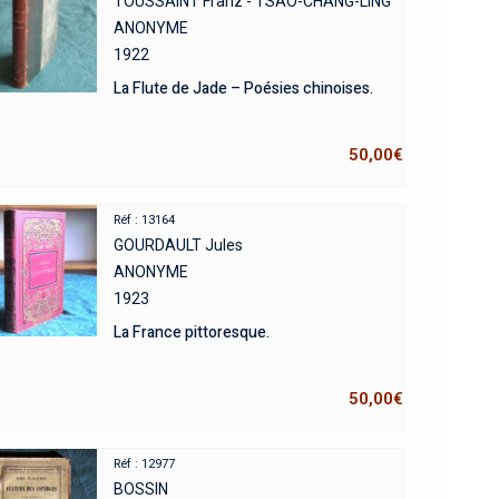
TOUSSAINT Franz - TSAO-CHANG-LING
ANONYME
1922
La Flute de Jade – Poésies chinoises.
50,00
€
Réf : 13164
GOURDAULT Jules
ANONYME
1923
La France pittoresque.
50,00
€
Réf : 12977
BOSSIN