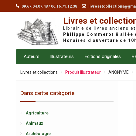
Skip
09.67.04.07.48 / 06.16.71.12.38
livresetcollections@gma
to
Livres et collectio
content
Librairie de livres anciens et
Auteurs
Illustrateurs
Editions originales
Re
Livres et collections
Produit Illustrateur
ANONYME
Dans cette catégorie
Agriculture
Animaux
Archéologie