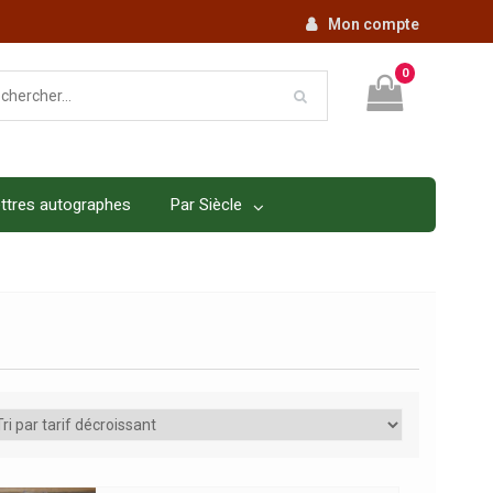
Mon compte
0
ttres autographes
Par Siècle