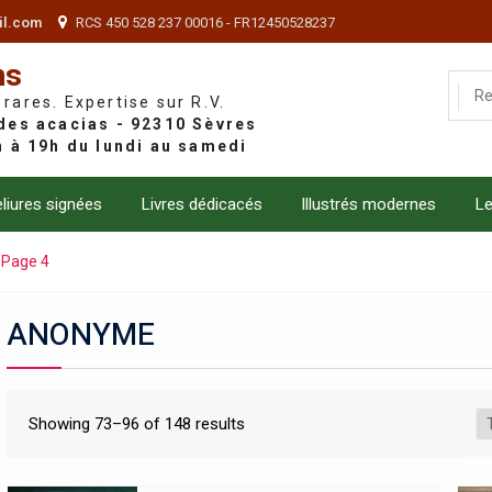
il.com
RCS 450 528 237 00016 - FR12450528237
ns
 rares. Expertise sur R.V.
liures signées
Livres dédicacés
Illustrés modernes
Le
Page 4
ANONYME
Showing 73–96 of 148 results