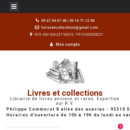
Skip
09.67.04.07.48 / 06.16.71.12.38
to
livresetcollections@gmail.com
content
RCS 450 528 237 00016 - FR12450528237
Mon compte
Livres et collections
Librairie de livres anciens et rares. Expertise
sur R.V.
0