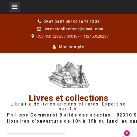
Skip
09.67.04.07.48 / 06.16.71.12.38
to
livresetcollections@gmail.com
content
RCS 450 528 237 00016 - FR12450528237
Mon compte
Livres et collections
Librairie de livres anciens et rares. Expertise
sur R.V.
0