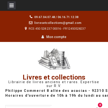
Skip
09.67.04.07.48 / 06.16.71.12.38
to
livresetcollections@gmail.com
content
RCS 450 528 237 00016 - FR12450528237
Mon compte
Livres et collections
Librairie de livres anciens et rares. Expertise
sur R.V.
0