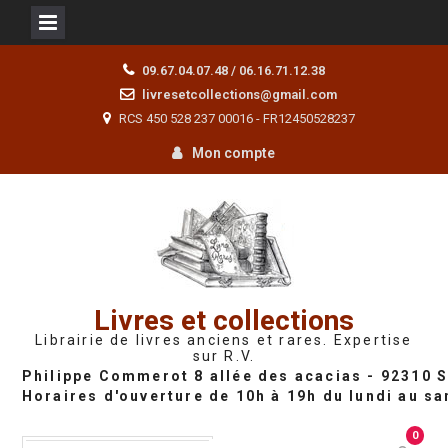
Skip
09.67.04.07.48 / 06.16.71.12.38
to
livresetcollections@gmail.com
content
RCS 450 528 237 00016 - FR12450528237
Mon compte
Livres et collections
Librairie de livres anciens et rares. Expertise
sur R.V.
0