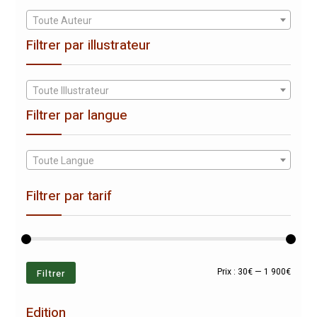
Toute Auteur
Filtrer par illustrateur
Toute Illustrateur
Filtrer par langue
Toute Langue
Filtrer par tarif
Prix
Prix
Filtrer
Prix :
30€
—
1 900€
min
max
Edition