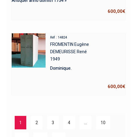
Ansquer anno domitri 1754 »
600,00
€
Réf : 14824
FROMENTIN Eugène
DEMEURISSE René
1949
Dominique.
600,00
€
1
2
3
4
…
10