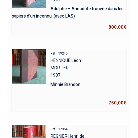
Adolphe – Anecdote trouvée dans les
papiers d’un inconnu. (avec LAS)
800,00
€
Réf : 19245
HENNIQUE Léon
MORTIER
1907
Minnie Brandon.
750,00
€
Réf : 17364
REGNIER Henri de