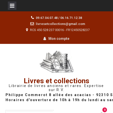
Skip
09.67.04.07.48 / 06.16.71.12.38
to
livresetcollections@gmail.com
content
RCS 450 528 237 00016 - FR12450528237
Mon compte
Livres et collections
Librairie de livres anciens et rares. Expertise
sur R.V.
0