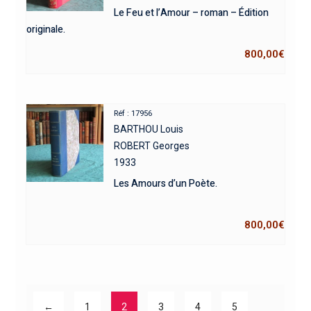
Le Feu et l’Amour – roman – Édition
originale.
800,00
€
Réf : 17956
BARTHOU Louis
ROBERT Georges
1933
Les Amours d’un Poète.
800,00
€
←
1
2
3
4
5