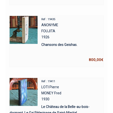
Réf : 19435
ANONYME
FOUJITA
1926
Chansons des Geishas.
800,00
€
Réf : 19411
LOTI Pierre
MONEY Fred
1930
Le Château de la Belle-au-bois-
dormant. Le Gai Pèlerinage de Saint-Martial.