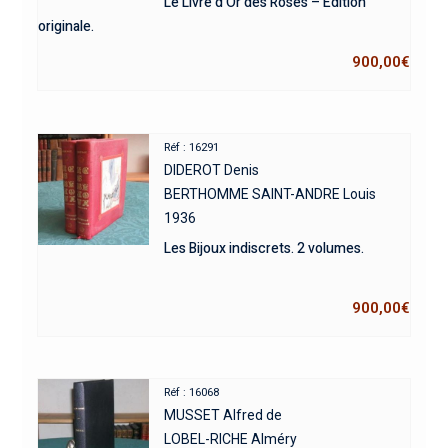
Le Livre d’Or des Roses – Édition
originale.
900,00
€
Réf : 16291
DIDEROT Denis
BERTHOMME SAINT-ANDRE Louis
1936
Les Bijoux indiscrets. 2 volumes.
900,00
€
Réf : 16068
MUSSET Alfred de
LOBEL-RICHE Alméry