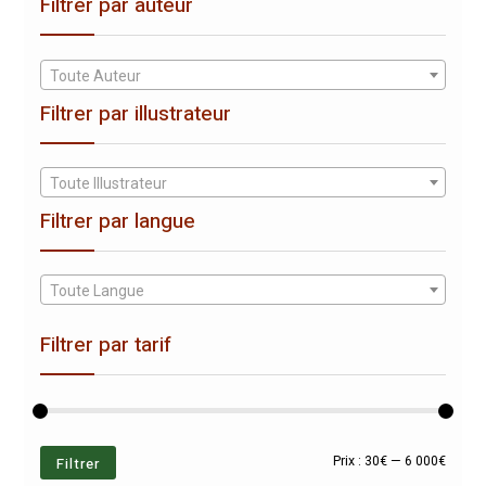
Filtrer par auteur
Toute Auteur
Filtrer par illustrateur
Toute Illustrateur
Filtrer par langue
Toute Langue
Filtrer par tarif
Prix
Prix
Filtrer
Prix :
30€
—
6 000€