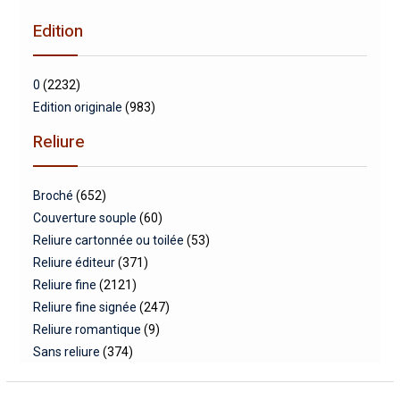
min
max
Edition
0
(2232)
Edition originale
(983)
Reliure
Broché
(652)
Couverture souple
(60)
Reliure cartonnée ou toilée
(53)
Reliure éditeur
(371)
Reliure fine
(2121)
Reliure fine signée
(247)
Reliure romantique
(9)
Sans reliure
(374)