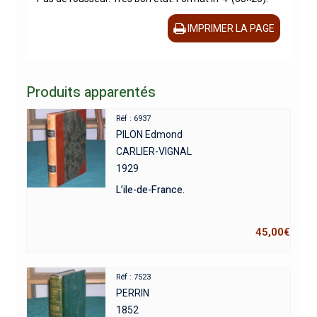
IMPRIMER LA PAGE
Produits apparentés
Réf : 6937
PILON Edmond
CARLIER-VIGNAL
1929
L’ile-de-France.
45,00
€
Réf : 7523
PERRIN
1852