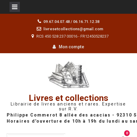
Skip
09.67.04.07.48 / 06.16.71.12.38
to
livresetcollections@gmail.com
content
RCS 450 528 237 00016 - FR12450528237
Mon compte
Livres et collections
Librairie de livres anciens et rares. Expertise
sur R.V.
0