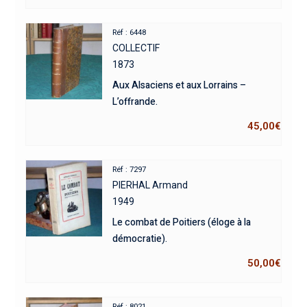
Réf : 6448
COLLECTIF
1873
Aux Alsaciens et aux Lorrains –
L’offrande.
45,00
€
Réf : 7297
PIERHAL Armand
1949
Le combat de Poitiers (éloge à la
démocratie).
50,00
€
Réf : 8021