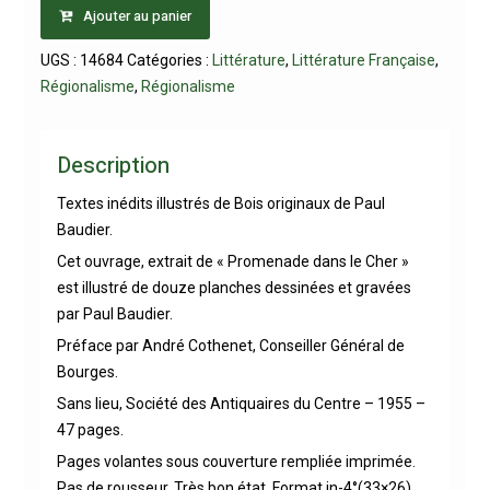
Ajouter au panier
UGS :
14684
Catégories :
Littérature
,
Littérature Française
,
Régionalisme
,
Régionalisme
Description
Textes inédits illustrés de Bois originaux de Paul
Baudier.
Cet ouvrage, extrait de « Promenade dans le Cher »
est illustré de douze planches dessinées et gravées
par Paul Baudier.
Préface par André Cothenet, Conseiller Général de
Bourges.
Sans lieu, Société des Antiquaires du Centre – 1955 –
47 pages.
Pages volantes sous couverture rempliée imprimée.
Pas de rousseur. Très bon état. Format in-4°(33×26).