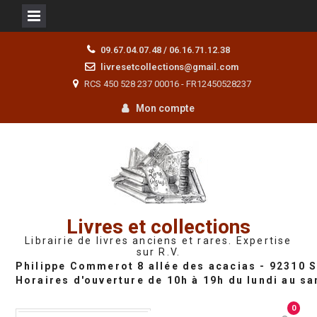
Skip
09.67.04.07.48 / 06.16.71.12.38
to
livresetcollections@gmail.com
content
RCS 450 528 237 00016 - FR12450528237
Mon compte
Livres et collections
Librairie de livres anciens et rares. Expertise
sur R.V.
0