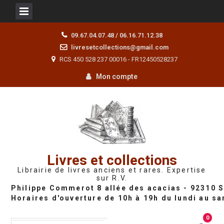
Skip
09.67.04.07.48 / 06.16.71.12.38
to
livresetcollections@gmail.com
content
RCS 450 528 237 00016 - FR12450528237
Mon compte
Livres et collections
Librairie de livres anciens et rares. Expertise
sur R.V.
0