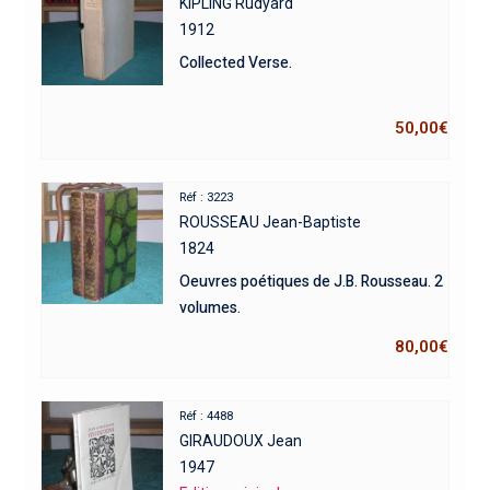
KIPLING Rudyard
1912
Collected Verse.
50,00
€
Réf : 3223
ROUSSEAU Jean-Baptiste
1824
Oeuvres poétiques de J.B. Rousseau. 2
volumes.
80,00
€
Réf : 4488
GIRAUDOUX Jean
1947