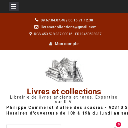
Skip
09.67.04.07.48 / 06.16.71.12.38
to
livresetcollections@gmail.com
content
RCS 450 528 237 00016 - FR12450528237
Mon compte
Livres et collections
Librairie de livres anciens et rares. Expertise
sur R.V.
0