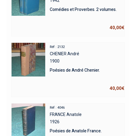
1942
Comédies et Proverbes. 2 volumes.
40,00
€
Réf : 2132
CHENIER André
1900
Poésies de André Chenier.
40,00
€
Réf : 4046
FRANCE Anatole
1926
Poésies de Anatole France.