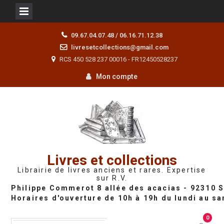
Skip
09.67.04.07.48 / 06.16.71.12.38
to
livresetcollections@gmail.com
content
RCS 450 528 237 00016 - FR12450528237
Mon compte
Livres et collections
Librairie de livres anciens et rares. Expertise
sur R.V.
0