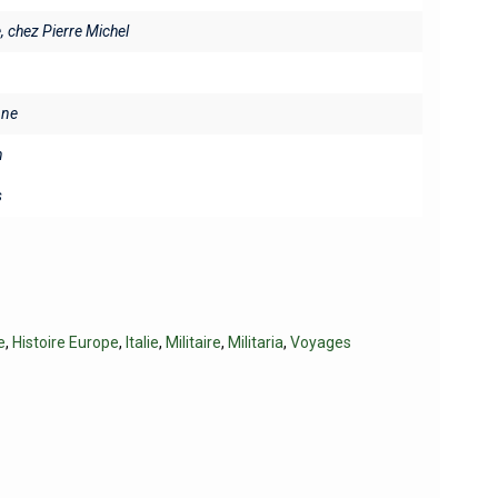
 chez Pierre Michel
ine
n
s
e
,
Histoire Europe
,
Italie
,
Militaire
,
Militaria
,
Voyages