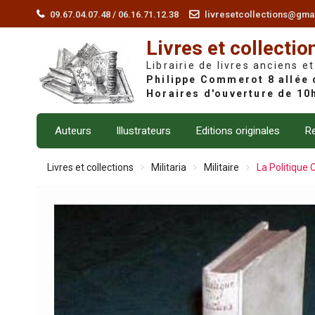
Skip
09.67.04.07.48 / 06.16.71.12.38
livresetcollections@gma
to
Livres et collectio
content
Librairie de livres anciens et
Auteurs
Illustrateurs
Editions originales
Re
Livres et collections
Militaria
Militaire
La Politique C