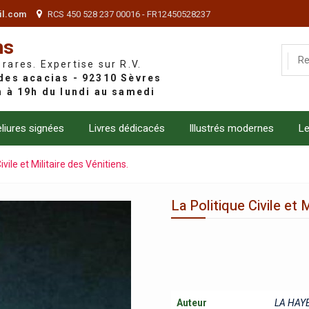
il.com
RCS 450 528 237 00016 - FR12450528237
ns
 rares. Expertise sur R.V.
liures signées
Livres dédicacés
Illustrés modernes
Le
ivile et Militaire des Vénitiens.
La Politique Civile et M
Auteur
LA HAYE