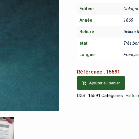
Editeur
Cologne,
Année
1669
Reliure
Reliure f
etat
Très bo
Langue
Françai
Référence :
15591
Ajouter au panier
UGS :
15591
Catégories :
Histoir