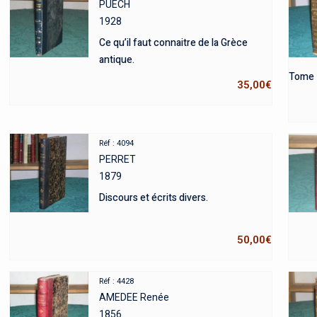
PUECH
1928
Ce qu’il faut connaitre de la Grèce
antique.
Tome 1
35,00
€
Réf : 4094
PERRET
1879
Discours et écrits divers.
50,00
€
Réf : 4428
AMEDEE Renée
1856