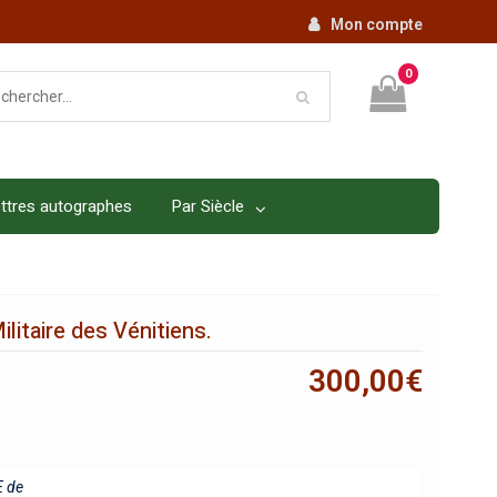
Mon compte
0
ttres autographes
Par Siècle
ilitaire des Vénitiens.
300,00
€
 de