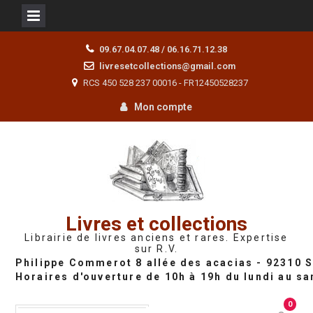
Skip
09.67.04.07.48 / 06.16.71.12.38
to
livresetcollections@gmail.com
content
RCS 450 528 237 00016 - FR12450528237
Mon compte
Livres et collections
Librairie de livres anciens et rares. Expertise
sur R.V.
0