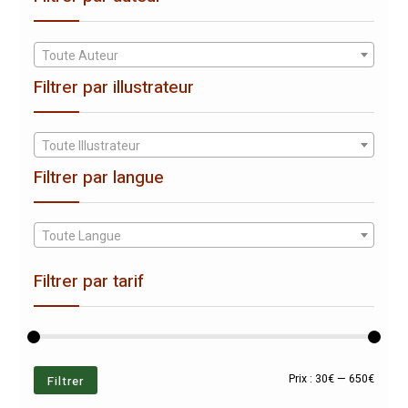
Toute Auteur
Filtrer par illustrateur
Toute Illustrateur
Filtrer par langue
Toute Langue
Filtrer par tarif
Prix
Prix
Filtrer
Prix :
30€
—
650€
min
max