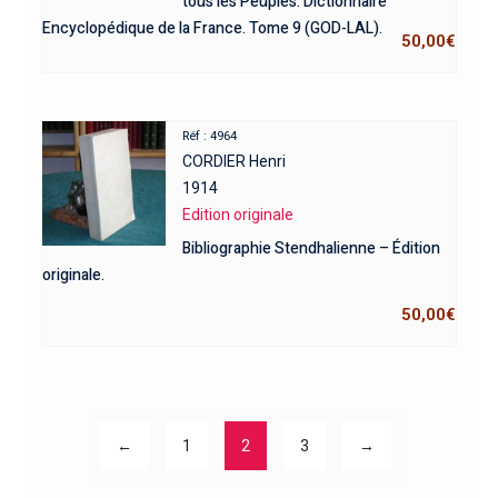
tous les Peuples. Dictionnaire
Encyclopédique de la France. Tome 9 (GOD-LAL).
50,00
€
Réf : 4964
CORDIER Henri
1914
Edition originale
Bibliographie Stendhalienne – Édition
originale.
50,00
€
←
1
2
3
→