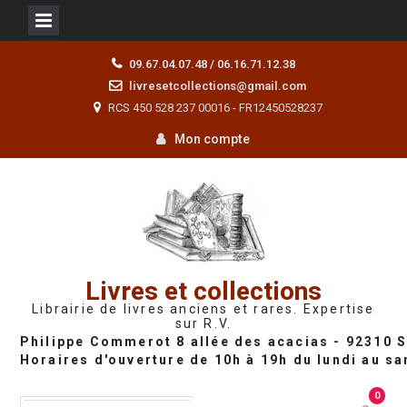
Skip
09.67.04.07.48 / 06.16.71.12.38
to
livresetcollections@gmail.com
content
RCS 450 528 237 00016 - FR12450528237
Mon compte
Livres et collections
Librairie de livres anciens et rares. Expertise
sur R.V.
0