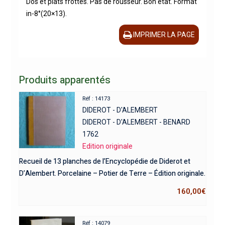
Dos et plats frottés. Pas de rousseur. Bon état. Format
in-8°(20×13).
IMPRIMER LA PAGE
Produits apparentés
Réf : 14173
DIDEROT - D'ALEMBERT
DIDEROT - D'ALEMBERT - BENARD
1762
Edition originale
Recueil de 13 planches de l’Encyclopédie de Diderot et
D’Alembert. Porcelaine – Potier de Terre – Édition originale.
160,00
€
Réf : 14079