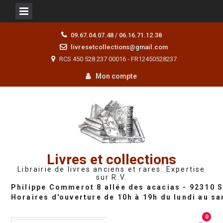
Skip
09.67.04.07.48 / 06.16.71.12.38
to
livresetcollections@gmail.com
content
RCS 450 528 237 00016 - FR12450528237
Mon compte
Livres et collections
Librairie de livres anciens et rares. Expertise
sur R.V.
0