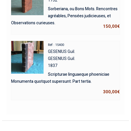
1732
Sorberiana, ou Bons Mots. Rencontres
agréables, Pensées judicieuses, et
Observations curieuses.
150,00
€
Réf : 15400
GESENIUS Guil.
GESENIUS Guil.
1837
Scripturae linguaeque phoeniciae
Monumenta quotquot supersunt. Part tertia.
300,00
€