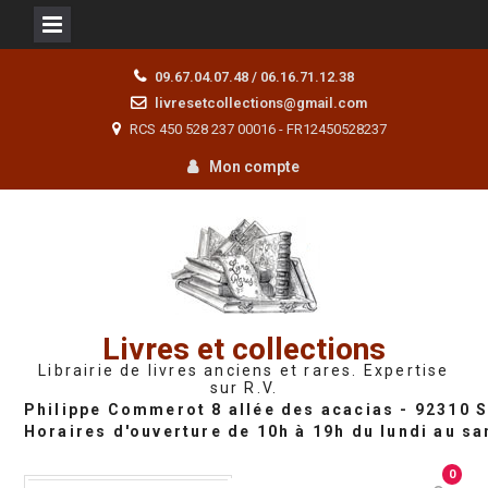
Skip
09.67.04.07.48 / 06.16.71.12.38
to
livresetcollections@gmail.com
content
RCS 450 528 237 00016 - FR12450528237
Mon compte
Livres et collections
Librairie de livres anciens et rares. Expertise
sur R.V.
0