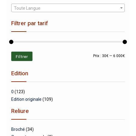
Toute Langue
Filtrer par tarif
Prix
Prix
Filtrer
Prix :
30€
—
6 000€
min
max
Edition
0
(123)
Edition originale
(109)
Reliure
Broché
(34)