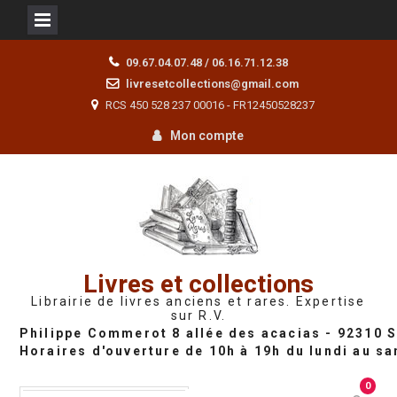
Skip
09.67.04.07.48 / 06.16.71.12.38
to
livresetcollections@gmail.com
content
RCS 450 528 237 00016 - FR12450528237
Mon compte
Livres et collections
Librairie de livres anciens et rares. Expertise
sur R.V.
0