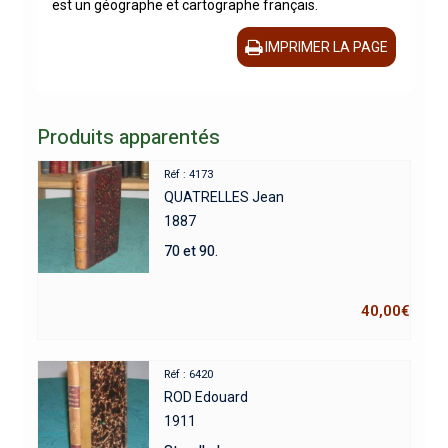
est un géographe et cartographe français.
IMPRIMER LA PAGE
Produits apparentés
Réf : 4173
QUATRELLES Jean
1887
70 et 90.
40,00
€
Réf : 6420
ROD Edouard
1911