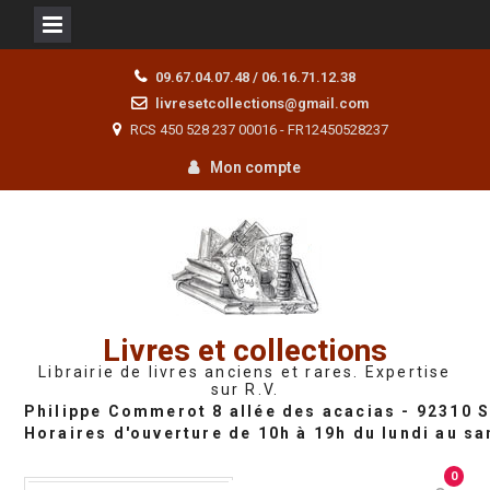
Skip
09.67.04.07.48 / 06.16.71.12.38
to
livresetcollections@gmail.com
content
RCS 450 528 237 00016 - FR12450528237
Mon compte
Livres et collections
Librairie de livres anciens et rares. Expertise
sur R.V.
0