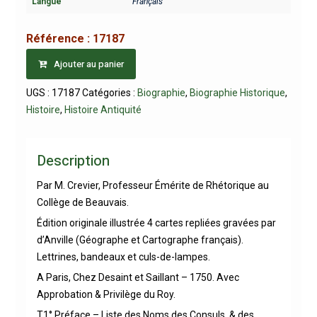
Langue
Français
Référence :
17187
Ajouter au panier
UGS :
17187
Catégories :
Biographie
,
Biographie Historique
,
Histoire
,
Histoire Antiquité
Description
Par M. Crevier, Professeur Émérite de Rhétorique au
Collège de Beauvais.
Édition originale illustrée 4 cartes repliées gravées par
d’Anville (Géographe et Cartographe français).
Lettrines, bandeaux et culs-de-lampes.
A Paris, Chez Desaint et Saillant – 1750. Avec
Approbation & Privilège du Roy.
T1° Préface – Liste des Noms des Consuls, & des