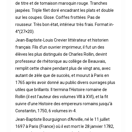
de titre et de tomaison maroquin rouge. Tranches
jaspées. Triple filet doré encadrant les plats et double
sur les coupes. Glose. Coiffes frottées. Pas de
rousseur. Très bon état, intérieur très frais. Format in-
4°(27×20).
Jean-Baptiste-Louis Crevier littérateur et historien
français. Fils d’un ouvrier imprimeur, il fut un des
élèves les plus distingués de Charles Rollin, devint
professeur de rhétorique au collège de Beauvais,
remplit cette chaire pendant plus de vingt ans, avec
autant de zèle que de succès, et mourut à Paris en
1765 après avoir donné au public divers ouvrages plus
utiles que brillants. Il termina l’Histoire romaine de
Rollin (il est l’auteur des volumes VIII à XVI), et la fit
suivre d’une Histoire des empereurs romains jusqu’à
Constantin, 1750, 6 volumes in-4.
Jean-Baptiste Bourguignon d’Anville, né le 11 juillet
1697 à Paris (France) où il est mort le 28 janvier 1782,