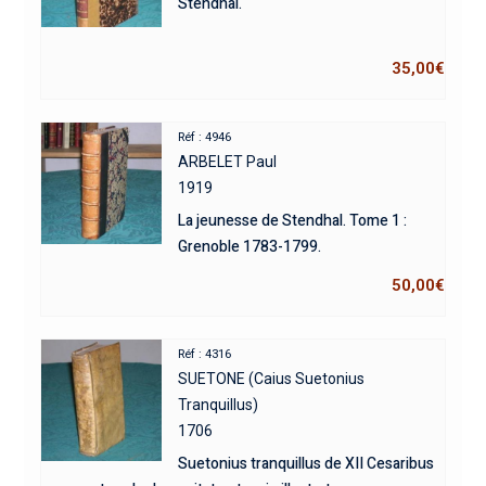
Stendhal.
35,00
€
Réf : 4946
ARBELET Paul
1919
La jeunesse de Stendhal. Tome 1 :
Grenoble 1783-1799.
50,00
€
Réf : 4316
SUETONE (Caius Suetonius
Tranquillus)
1706
Suetonius tranquillus de XII Cesaribus