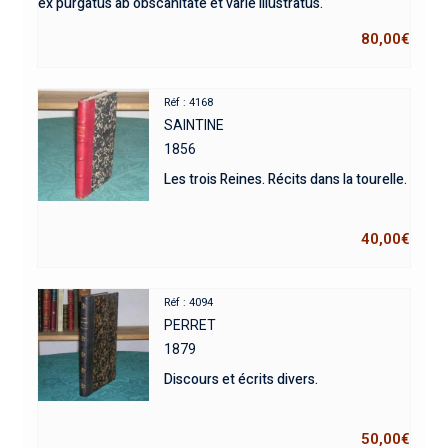
ex purgatus ab obscanitate et varie illustratus.
80,00
€
Réf : 4168
SAINTINE
1856
Les trois Reines. Récits dans la tourelle.
40,00
€
Réf : 4094
PERRET
1879
Discours et écrits divers.
50,00
€