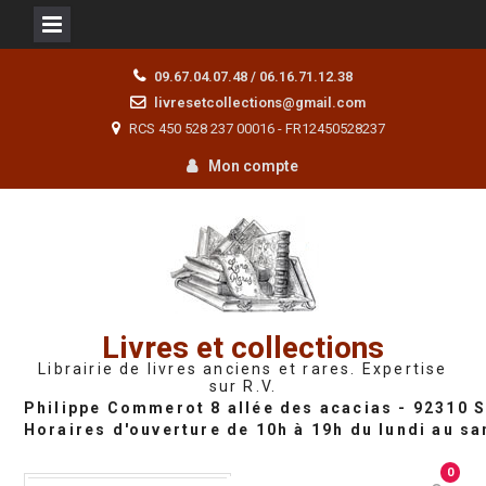
Skip
09.67.04.07.48 / 06.16.71.12.38
to
livresetcollections@gmail.com
content
RCS 450 528 237 00016 - FR12450528237
Mon compte
Livres et collections
Librairie de livres anciens et rares. Expertise
sur R.V.
0