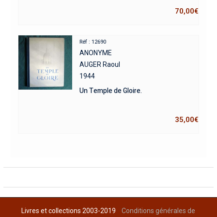
70,00
€
Réf : 12690
ANONYME
AUGER Raoul
1944
Un Temple de Gloire.
35,00
€
Livres et collections 2003-2019
Conditions générales de