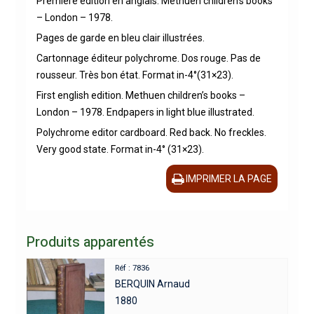
Première édition en anglais. Methuen children’s books
– London – 1978.
Pages de garde en bleu clair illustrées.
Cartonnage éditeur polychrome. Dos rouge. Pas de
rousseur. Très bon état. Format in-4°(31×23).
First english edition. Methuen children’s books –
London – 1978. Endpapers in light blue illustrated.
Polychrome editor cardboard. Red back. No freckles.
Very good state. Format in-4° (31×23).
IMPRIMER LA PAGE
Produits apparentés
Réf : 7836
BERQUIN Arnaud
1880