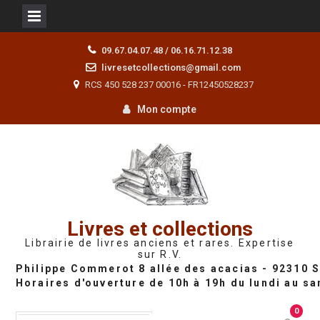
Skip
09.67.04.07.48 / 06.16.71.12.38
to
livresetcollections@gmail.com
content
RCS 450 528 237 00016 - FR12450528237
Mon compte
Livres et collections
Librairie de livres anciens et rares. Expertise
sur R.V.
0