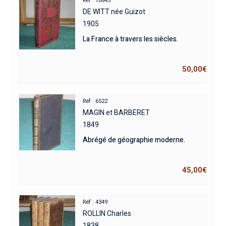
Réf : 10843
DE WITT née Guizot
1905
La France à travers les siècles.
50,00
€
Réf : 6522
MAGIN et BARBERET
1849
Abrégé de géographie moderne.
45,00
€
Réf : 4349
ROLLIN Charles
1838