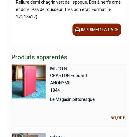
Reliure demi chagrin vert de l’époque. Dos à nerfs orné
et doré. Pas de rousseur. Très bon état. Format in-
12°(18×12).
IMPRIMER LA PAGE
Produits apparentés
Réf : 13166
CHARTON Edouard
ANONYME
1844
Le Magasin pittoresque.
50,00
€