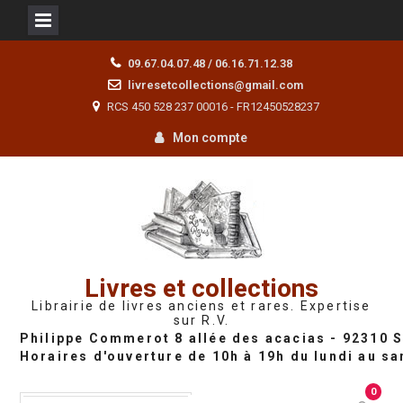
Skip
09.67.04.07.48 / 06.16.71.12.38
to
livresetcollections@gmail.com
content
RCS 450 528 237 00016 - FR12450528237
Mon compte
Livres et collections
Librairie de livres anciens et rares. Expertise
sur R.V.
0