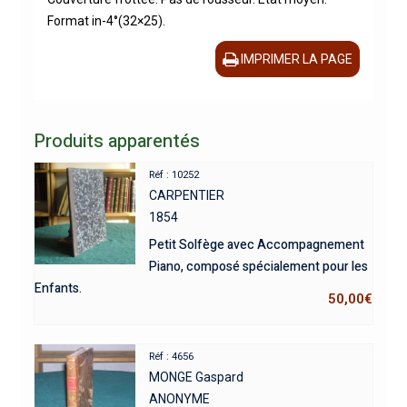
Format in-4°(32×25).
IMPRIMER LA PAGE
Produits apparentés
Réf : 10252
CARPENTIER
1854
Petit Solfège avec Accompagnement
Piano, composé spécialement pour les
Enfants.
50,00
€
Réf : 4656
MONGE Gaspard
ANONYME