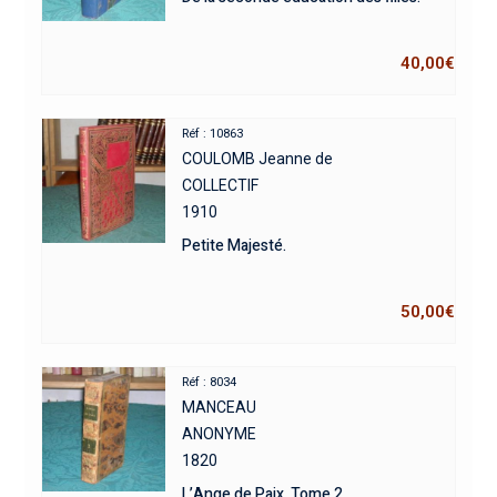
40,00
€
Réf : 10863
COULOMB Jeanne de
COLLECTIF
1910
Petite Majesté.
50,00
€
Réf : 8034
MANCEAU
ANONYME
1820
L’Ange de Paix. Tome 2.