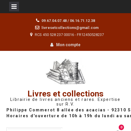
Skip
09.67.04.07.48 / 06.16.71.12.38
to
livresetcollections@gmail.com
content
RCS 450 528 237 00016 - FR12450528237
Mon compte
Livres et collections
Librairie de livres anciens et rares. Expertise
sur R.V.
0