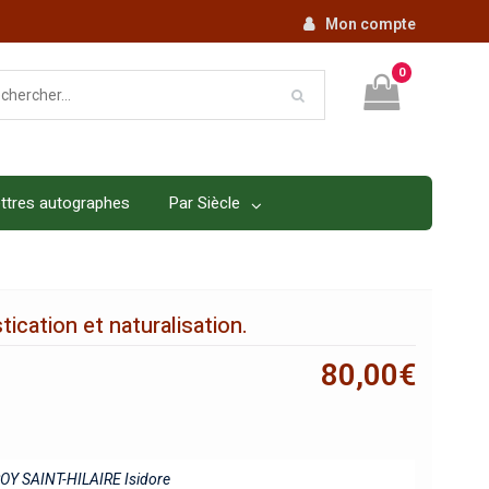
Mon compte
0
ttres autographes
Par Siècle
ication et naturalisation.
80,00
€
Y SAINT-HILAIRE Isidore