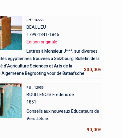
Réf : 16566
BEAULIEU
1799-1841-1846
Edition originale
Lettres à Monsieur J***, sur diverses
ités égyptiennes trouvées à Salzbourg. Bulletin de la
é d’Agriculture Sciences et Arts de la
300,00
€
e.Algemeene Begrooting voor de Bataafsche
iek over den Jaare 1799. 3 ouvrages.
Réf : 12953
BOULLENOIS Frédéric de
1851
Conseils aux nouveaux Educateurs de
Vers à Soie.
90,00
€