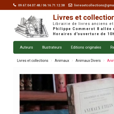
Skip
09.67.04.07.48 / 06.16.71.12.38
livresetcollections@gma
to
Livres et collectio
content
Librairie de livres anciens et
Auteurs
Illustrateurs
Editions originales
Re
Livres et collections
Animaux
Animaux Divers
Anim