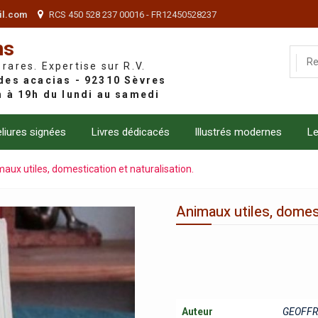
il.com
RCS 450 528 237 00016 - FR12450528237
ns
 rares. Expertise sur R.V.
liures signées
Livres dédicacés
Illustrés modernes
Le
aux utiles, domestication et naturalisation.
Animaux utiles, domest
Auteur
GEOFFRO