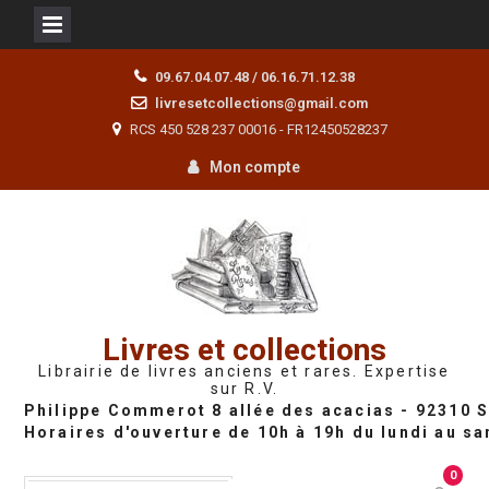
Skip
09.67.04.07.48 / 06.16.71.12.38
to
livresetcollections@gmail.com
content
RCS 450 528 237 00016 - FR12450528237
Mon compte
Livres et collections
Librairie de livres anciens et rares. Expertise
sur R.V.
0