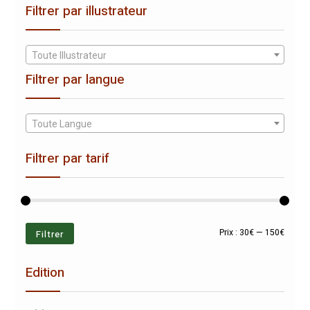
Filtrer par illustrateur
Toute Illustrateur
Filtrer par langue
Toute Langue
Filtrer par tarif
Prix
Prix
Filtrer
Prix :
30€
—
150€
min
max
Edition