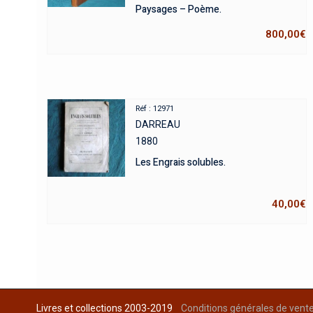
Paysages – Poème.
800,00
€
Réf : 12971
DARREAU
1880
Les Engrais solubles.
40,00
€
Livres et collections 2003-2019
Conditions générales de vent