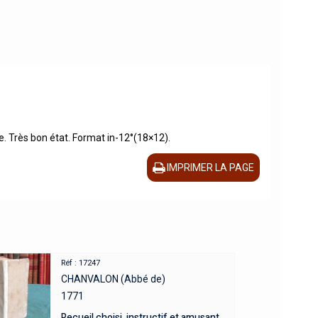
e. Très bon état. Format in-12°(18×12).
IMPRIMER LA PAGE
Réf : 17247
CHANVALON (Abbé de)
1771
Recueil choisi, instructif et amusant,