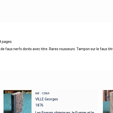
8 pages.
de faux nerfs dorés avec titre. Rares rousseurs. Tampon sur le faux titr
Réf : 12969
VILLE Georges
1876
Les Engrais chimiques, le Fumier et le