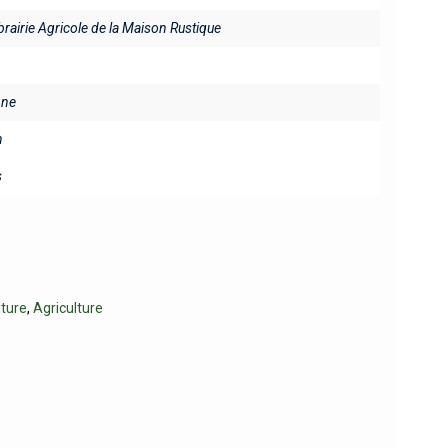
ibrairie Agricole de la Maison Rustique
ine
n
s
lture
,
Agriculture