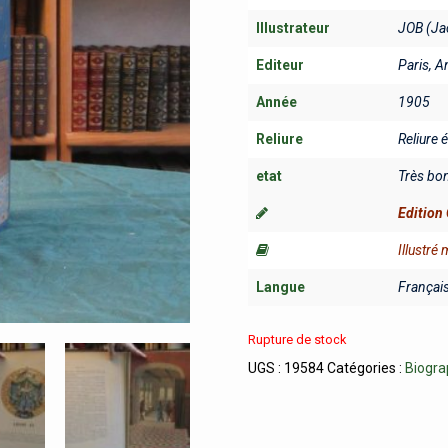
Illustrateur
JOB (Jac
Editeur
Paris, A
Année
1905
Reliure
Reliure 
etat
Très bo
Edition 
Illustré
Langue
Françai
Rupture de stock
UGS :
19584
Catégories :
Biogra