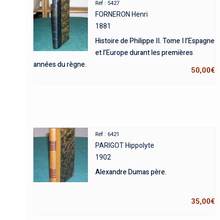
Réf : 5427
FORNERON Henri
1881
Histoire de Philippe II. Tome I l’Espagne
et l’Europe durant les premières
années du règne.
50,00
€
Réf : 6421
PARIGOT Hippolyte
1902
Alexandre Dumas père.
35,00
€