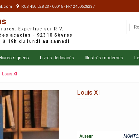
il.com
RCS 450 528 237 00016 - FR12450528237
ns
 rares. Expertise sur R.V.
liures signées
Livres dédicacés
Illustrés modernes
Le
Louis XI
Louis XI
Auteur
MONTOR