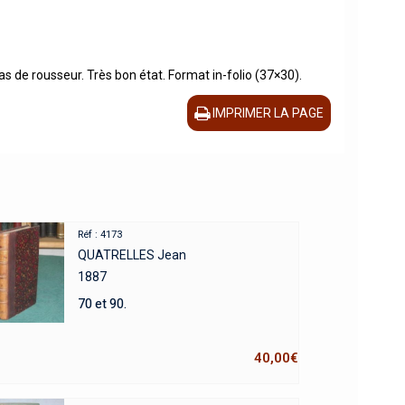
as de rousseur. Très bon état. Format in-folio (37×30).
IMPRIMER LA PAGE
Réf : 4173
QUATRELLES Jean
1887
70 et 90.
40,00
€