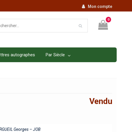
Mon compte
0
ttres autographes
Par Siècle
Vendu
GUEIL Georges – JOB