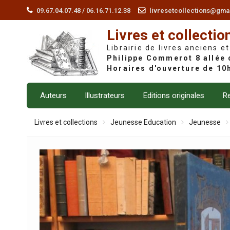
Skip
09.67.04.07.48 / 06.16.71.12.38
livresetcollections@gma
to
Livres et collectio
content
Librairie de livres anciens et
Auteurs
Illustrateurs
Editions originales
Re
Livres et collections
Jeunesse Education
Jeunesse