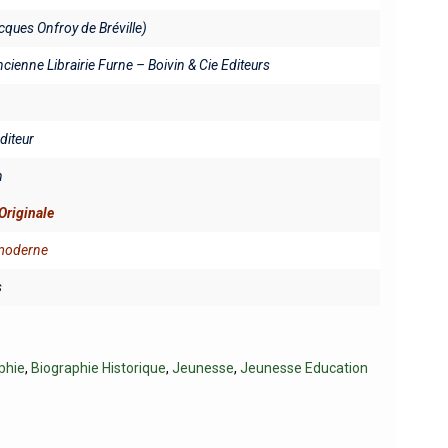
ques Onfroy de Bréville)
ncienne Librairie Furne – Boivin & Cie Editeurs
éditeur
n
Originale
 moderne
s
phie
,
Biographie Historique
,
Jeunesse
,
Jeunesse Education