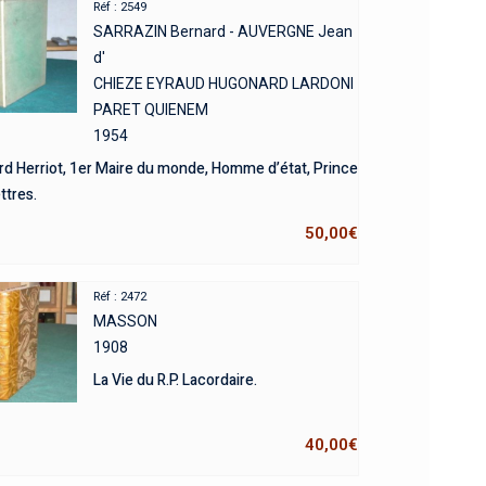
Réf : 2549
SARRAZIN Bernard - AUVERGNE Jean
d'
CHIEZE EYRAUD HUGONARD LARDONI
PARET QUIENEM
1954
d Herriot, 1er Maire du monde, Homme d’état, Prince
ttres.
50,00
€
Réf : 2472
MASSON
1908
La Vie du R.P. Lacordaire.
40,00
€