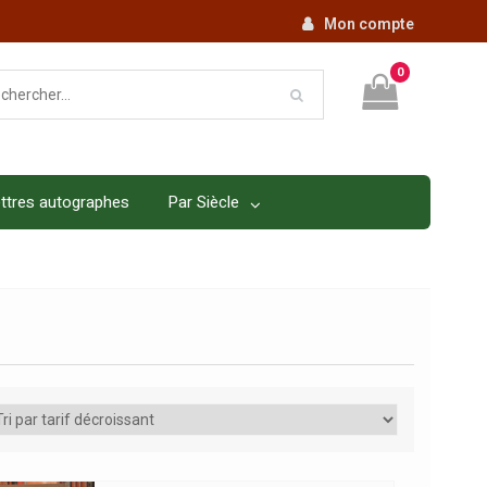
Mon compte
0
ttres autographes
Par Siècle