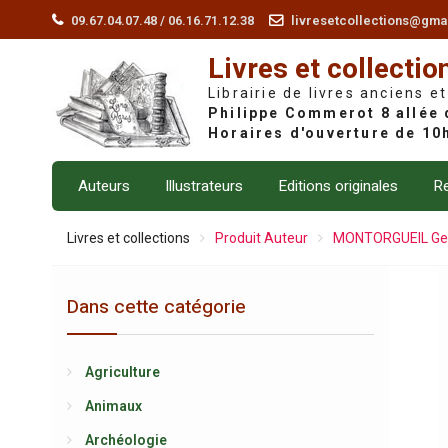
Skip
09.67.04.07.48 / 06.16.71.12.38
livresetcollections@gma
to
Livres et collectio
content
Librairie de livres anciens et
Auteurs
Illustrateurs
Editions originales
Re
Livres et collections
Produit Auteur
MONTORGUEIL Geo
Dans cette catégorie
Agriculture
Animaux
Archéologie