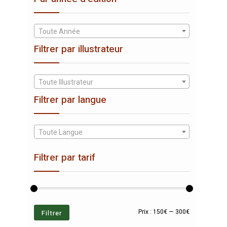
Toute Année
Filtrer par illustrateur
Toute Illustrateur
Filtrer par langue
Toute Langue
Filtrer par tarif
Prix
Prix
Filtrer
Prix :
150€
—
300€
min
max