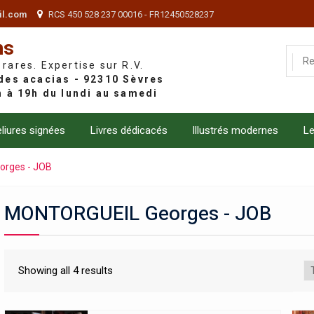
il.com
RCS 450 528 237 00016 - FR12450528237
ns
 rares. Expertise sur R.V.
liures signées
Livres dédicacés
Illustrés modernes
Le
rges - JOB
MONTORGUEIL Georges - JOB
Showing all 4 results