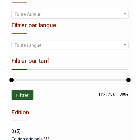
Toute Auteur
Filtrer par langue
Toute Langue
Filtrer par tarif
Prix
Prix
Filtrer
Prix :
70€
—
300€
min
max
Edition
0
(5)
Edition originale
(1)