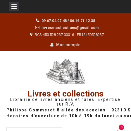
Skip
09.67.04.07.48 / 06.16.71.12.38
to
livresetcollections@gmail.com
content
RCS 450 528 237 00016 - FR12450528237
Mon compte
Livres et collections
Librairie de livres anciens et rares. Expertise
sur R.V.
0