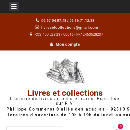
Skip
09.67.04.07.48 / 06.16.71.12.38
to
livresetcollections@gmail.com
content
RCS 450 528 237 00016 - FR12450528237
Mon compte
Livres et collections
Librairie de livres anciens et rares. Expertise
sur R.V.
0