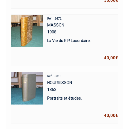
50,00
€
Réf : 2472
MASSON
1908
La Vie du R.P. Lacordaire.
40,00
€
Réf : 6319
NOURRISSON
1863
Portraits et études.
40,00
€