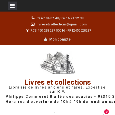
Skip
09.67.04.07.48 / 06.16.71.12.38
to
livresetcollections@gmail.com
content
RCS 450 528 237 00016 - FR12450528237
Mon compte
Livres et collections
Librairie de livres anciens et rares. Expertise
sur R.V.
0