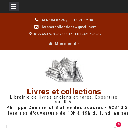
Skip
09.67.04.07.48 / 06.16.71.12.38
to
livresetcollections@gmail.com
content
RCS 450 528 237 00016 - FR12450528237
Mon compte
Livres et collections
Librairie de livres anciens et rares. Expertise
sur R.V.
0