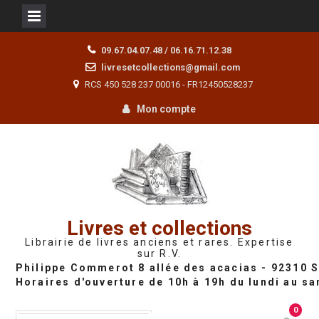
Skip
09.67.04.07.48 / 06.16.71.12.38
to
livresetcollections@gmail.com
content
RCS 450 528 237 00016 - FR12450528237
Mon compte
Livres et collections
Librairie de livres anciens et rares. Expertise
sur R.V.
0