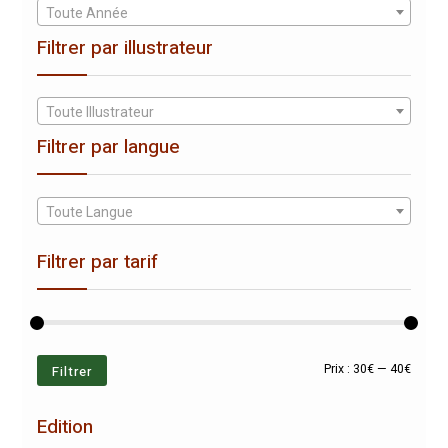
Toute Année
Filtrer par illustrateur
Toute Illustrateur
Filtrer par langue
Toute Langue
Filtrer par tarif
Prix
Prix
Filtrer
Prix :
30€
—
40€
min
max
Edition